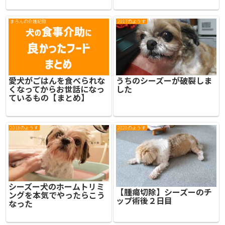
まろんの介護記録
2017のようす
愛犬がごはんを食べられな
うちのシーズーが破裂しま
くなってからお世話になっ
した
ているもの【まとめ】
2018のようす
2020のようす
シーズー犬のホームトリミ
【腫瘍切除】シーズーのチ
ングを本気でやったらこう
ップ術後２日目
なった