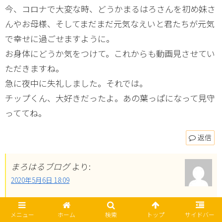
今、コロナで大変な時、どうかまるはろさんを初め妹さ
んやお母様、そしてまだまだ元気なえいと君たちが元気
で幸せに過ごせますように。
お身体にどうか気をつけて。これからも動画見させてい
ただきますね。
急に夜中に失礼しました。それでは。
チップくん、大好きだったよ。あの葉っぱになって見守
っててね。
返信
まろはるブログ
より:
2020年5月6日 18:09
はじめまして。コメントありがとうございます。
メニュー
ホーム
検索
トップ
サイドバー
動画もご覧いただいているようで嬉しいです。