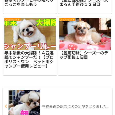
ごっこを楽しもう
まろん手術後１２日目
2018のようす
2020のようす
年末最後の大掃除！４匹連
【腫瘍切除】シーズーのチ
続でシャンプーだ！【プロ
ップ術後１日目
ポリス・ワン ペット用シ
ャンプー使用レビュー】
平成最後の記念に犬の足型をとりました。