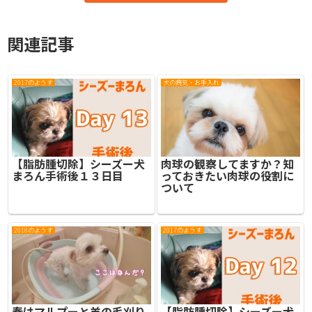
関連記事
2017のようす
犬の病気・お手入れ
【脂肪腫切除】シーズー犬
肉球の観察してますか？知
まろん手術後１３日目
っておきたい肉球の役割に
ついて
2018のようす
2017のようす
春はマルプーと羊の毛刈り
【脂肪腫切除】シーズー犬