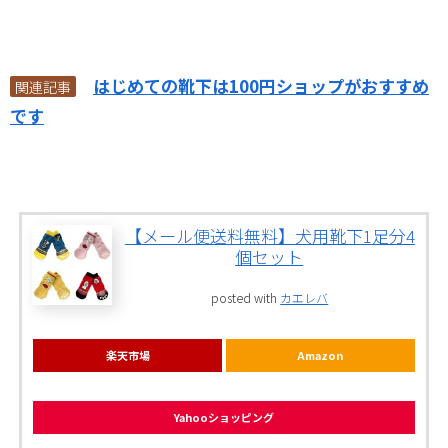
はじめての靴下は100円ショップがおすすめ
関連記事
です
【メール便送料無料】犬用靴下1足分4
個セット
posted with
カエレバ
楽天市場
Amazon
Yahooショッピング