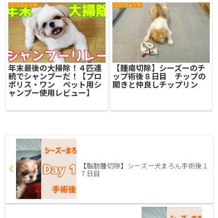
2018のようす
2020のようす
年末最後の大掃除！４匹連
【腫瘍切除】シーズーのチ
続でシャンプーだ！【プロ
ップ術後８日目 チップの
ポリス・ワン ペット用シ
開きと仲良しチップリン
ャンプー使用レビュー】
【脂肪腫切除】シーズー犬まろん手術後１
７日目