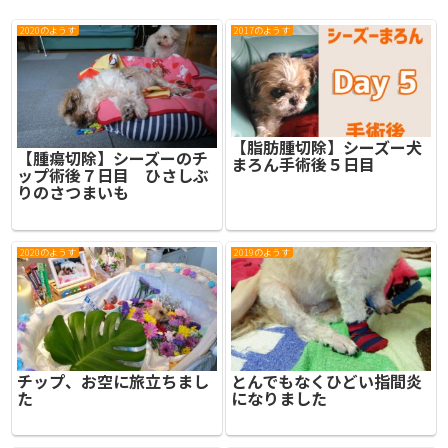
2020のようす
2017のようす
【脂肪腫切除】シーズー犬
【腫瘍切除】シーズーのチ
まろん手術後５日目
ップ術後７日目 ひさしぶ
りのさつまいも
2020のようす
2019のようす
チップ、お空に旅立ちまし
とんでもなくひどい指間炎
た
になりました