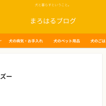
犬と暮らすということ。
まろはるブログ
犬の病気・お手入れ
犬のペット用品
犬のごは
ーズー